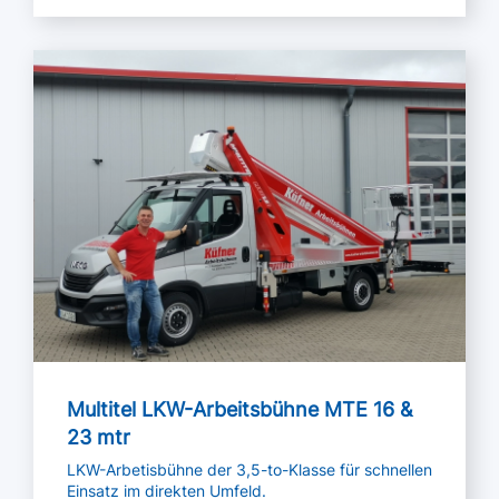
Mehr lesen
Multitel LKW-Arbeitsbühne MTE 16 &
23 mtr
LKW-Arbetisbühne der 3,5-to-Klasse für schnellen
Einsatz im direkten Umfeld.