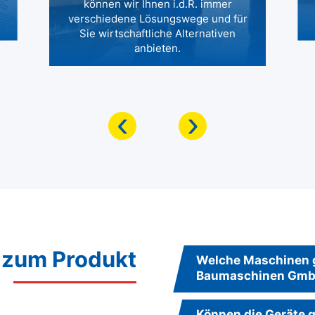
können wir Ihnen i.d.R. immer
verschiedene Lösungswege und für
Sie wirtschaftliche Alternativen
anbieten.
‹
›
 zum Produkt
Welche Maschinen g
Baumaschinen Gm
Können die Geräte g