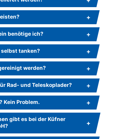
leisten?
in benötige ich?
 selbst tanken?
gereinigt werden?
für Rad- und Teleskoplader?
? Kein Problem.
n gibt es bei der Küfner
bH?