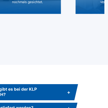
nochmals gesichtet.
vers
ibt es bei der KLP
bH?
eliefert werden?