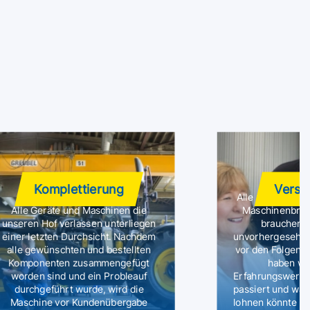
Komplettierung
Versi
Alle unsere Mie
Alle Geräte und Maschinen die
Maschinenbruch
unseren Hof verlassen unterliegen
brauchen s
einer letzten Durchsicht. Nachdem
unvorhergesehene
alle gewünschten und bestellten
vor den Folgen f
Komponenten zusammengefügt
haben wir
worden sind und ein Probleauf
Erfahrungswerte
durchgeführt wurde, wird die
passiert und wan
Maschine vor Kundenübergabe
lohnen könnte I