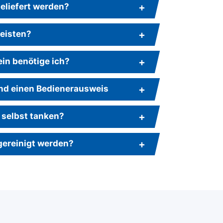
eliefert werden?
leisten?
in benötige ich?
nd einen Bedienerausweis
 selbst tanken?
gereinigt werden?