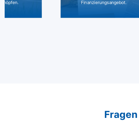
schöpfen.
Finanzierungsangebot.
Fragen