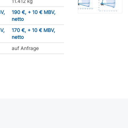
11.412 kg
V,
190 €, + 10 € MBV,
netto
V,
170 €, + 10 € MBV,
netto
auf Anfrage