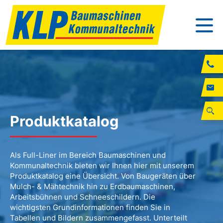
Produktkatalog
Als Full-Liner im Bereich Baumaschinen und
Kommunaltechnik bieten wir Ihnen hier mit unserem
Produktkatalog eine Übersicht. Von Baugeräten über
Mulch- & Mähtechnik hin zu Erdbaumaschinen,
Arbeitsbühnen und Schneeschildern. Die
wichtigsten Grundinformationen finden Sie in
Tabellen und Bildern zusammengefasst. Unterteilt