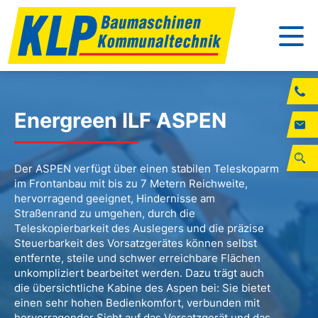
Energreen ILF ASPEN
Der ASPEN verfügt über einen stabilen Teleskoparm
im Frontanbau mit bis zu 7 Metern Reichweite,
hervorragend geeignet, Hindernisse am
Straßenrand zu umgehen, durch die
Teleskopierbarkeit des Auslegers und die präzise
Steuerbarkeit des Vorsatzgerätes können selbst
entfernte, steile und schwer erreichbare Flächen
unkompliziert bearbeitet werden. Dazu trägt auch
die übersichtliche Kabine des Aspen bei: Sie bietet
einen sehr hohen Bedienkomfort, verbunden mit
hervorragender Sicht auf das Vorsatzgerät und das