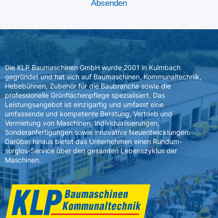
Die KLP Baumaschinen GmbH wurde 2001 in Kulmbach
gegründet und hat sich auf Baumaschinen, Kommunaltechnik,
Hebebühnen, Zubehör für die Baubranche sowie die
professionelle Grünflächenpflege spezialisiert. Das
Leistungsangebot ist einzigartig und umfasst eine
umfassende und kompetente Beratung, Vertrieb und
Vermietung von Maschinen, Individualisierungen,
Sonderanfertigungen sowie innovative Neuentwicklungen.
Darüber hinaus bietet das Unternehmen einen Rundum-
sorglos-Service über den gesamten Lebenszyklus der
Maschinen.