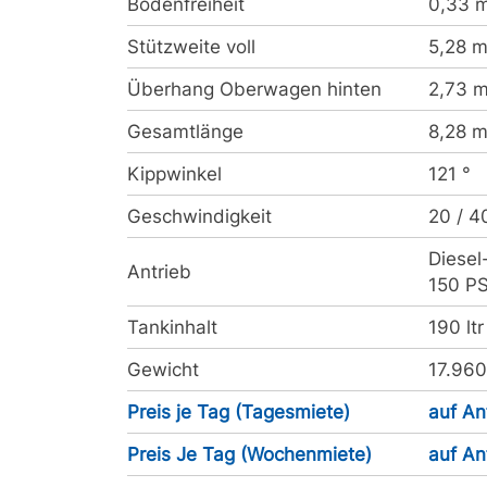
Bodenfreiheit
0,33 m
Stützweite voll
5,28 m
Überhang Oberwagen hinten
2,73 m
Gesamtlänge
8,28 m
Kippwinkel
121 °
Geschwindigkeit
20 / 4
Diesel
Antrieb
150 P
Tankinhalt
190 ltr
Gewicht
17.960
Preis je Tag (Tagesmiete)
auf An
Preis Je Tag (Wochenmiete)
auf An