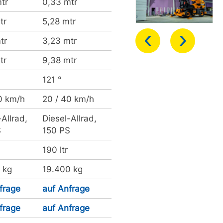
tr
0,33 mtr
tr
5,28 mtr
‹
›
tr
3,23 mtr
tr
9,38 mtr
121 °
0 km/h
20 / 40 km/h
-Allrad,
Diesel-Allrad,
S
150 PS
190 ltr
 kg
19.400 kg
frage
auf Anfrage
frage
auf Anfrage