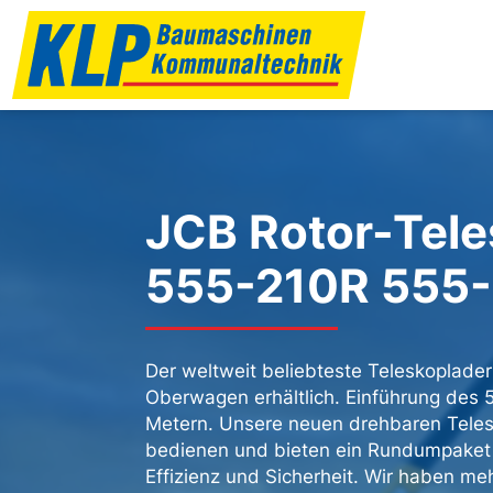
JCB Rotor-Tele
555-210R 555
Der weltweit beliebteste Teleskoplader
Oberwagen erhältlich. Einführung des 
Metern. Unsere neuen drehbaren Teles
bedienen und bieten ein Rundumpaket an
Effizienz und Sicherheit. Wir haben meh