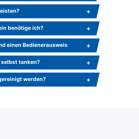
leisten?
in benötige ich?
nd einen Bedienerausweis
 selbst tanken?
gereinigt werden?