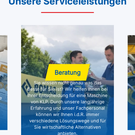
Unsere Serviceleistungen
Beratung
n
Sie wissen nicht genau was das
Beste für Sie ist? Wir helfen Ihnen bei
Ihrer Entscheidung für eine Maschine
e
von KLP. Durch unsere langjährige
Erfahrung und unser Fachpersonal
können wir Ihnen i.d.R. immer
verschiedene Lösungswege und für
Sie wirtschaftliche Alternativen
anbieten.