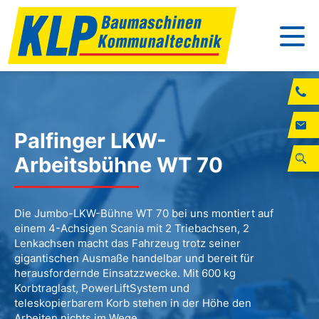
Palfinger LKW-
Arbeitsbühne WT 70
Die Jumbo-LKW-Bühne WT 70 bei uns montiert auf
einem 4-Achsigen Scania mit 2 Triebachsen, 2
Lenkachsen macht das Fahrzeug trotz seiner
gigantischen Ausmaße handelbar und bereit für
herausfordernde Einsatzzwecke. Mit 600 kg
Korbtraglast, PowerLiftSystem und
teleskopierbarem Korb stehen in der Höhe den
Arbeiten nichts im Wege.