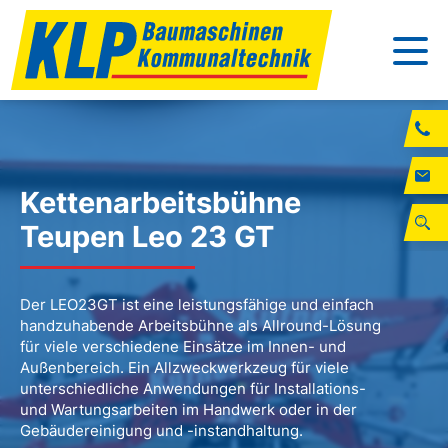
Kettenarbeitsbühne
Teupen Leo 23 GT
Der LEO23GT ist eine leistungsfähige und einfach
handzuhabende Arbeitsbühne als Allround-Lösung
für viele verschiedene Einsätze im Innen- und
Außenbereich. Ein Allzweckwerkzeug für viele
unterschiedliche Anwendungen für Installations-
und Wartungsarbeiten im Handwerk oder in der
Gebäudereinigung und -instandhaltung.