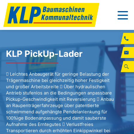
KLP PickUp-Lader
 Leichtes Anbaugerät für geringe Belastung der
Trägermaschine bei gleichzeitig hoher Festigkeit
und großer Arbeitsbreite  Über hydraulischen
Antrieb stufenlos an die Bedingungen anpassbare
Pickup-Geschwindigkeit mit Reversierung  Anbau
an Raupenträgerfahrzeuge über patentierte
schwimmend aufgehängte Pendelanlenkung für
100%ige Bodenanpassung und damit sauberste
Aufnahme des Erntegutes  Verlustfreies
Transportieren durch erhöhten Einkippwinkel bei