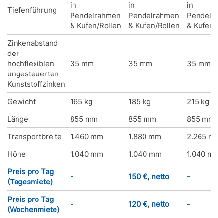
in
in
in
Tiefenführung
Pendelrahmen
Pendelrahmen
Pendelr
& Kufen/Rollen
& Kufen/Rollen
& Kufen/
Zinkenabstand
der
hochflexiblen
35 mm
35 mm
35 mm
ungesteuerten
Kunststoffzinken
Gewicht
165 kg
185 kg
215 kg
Länge
855 mm
855 mm
855 mm
Transportbreite
1.460 mm
1.880 mm
2.265 m
Höhe
1.040 mm
1.040 mm
1.040 m
Preis pro Tag
-
150 €, netto
-
(Tagesmiete)
Preis pro Tag
-
120 €, netto
-
(Wochenmiete)