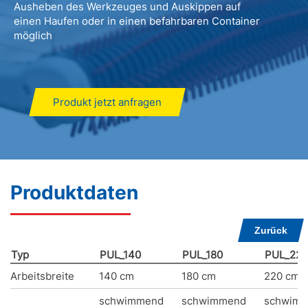
Ausheben des Werkzeuges und Auskippen auf
einen Haufen oder in einen befahrbaren Container
möglich
Produkt jetzt anfragen
Produktdaten
Zurück
Typ
PUL_140
PUL_180
PUL_220
Arbeitsbreite
140 cm
180 cm
220 cm
schwimmend
schwimmend
schwim