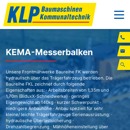
KEMA-Messerbalken
Unsere Frontmähwerke Baureihe FK werden
hydraulisch über das Trägerfahrzeug betrieben. Die
Baureihe FKL zeichnet durch folgende
Eigenschaften aus: · Arbeitsbreiten von 1,35m und
1,70m (BiduxX-Schneidwerke) · geringes
Eigengewicht ab 140kg · kurzer Schwerpunkt ·
niedrigere Anbauhöhe · Anbau speziell für sehr
kleine/ leichte Trägerfahrzeuge Serienausrüstung: ·
hydraulische Überlastsicherung ·
Drehzahlbegrenzung · Mähhöheneinstellung über