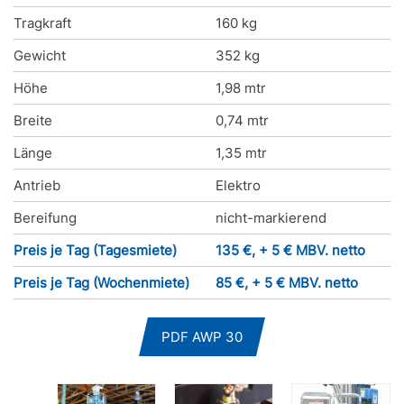
Tragkraft
160 kg
Gewicht
352 kg
Höhe
1,98 mtr
Breite
0,74 mtr
Länge
1,35 mtr
Antrieb
Elektro
Bereifung
nicht-markierend
Preis je Tag (Tagesmiete)
135 €, + 5 € MBV. netto
Preis je Tag (Wochenmiete)
85 €, + 5 € MBV. netto
PDF AWP 30