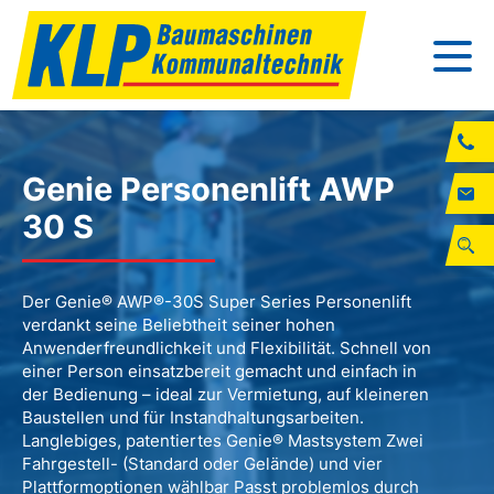
Genie Personenlift AWP
30 S
Der Genie® AWP®-30S Super Series Personenlift
verdankt seine Beliebtheit seiner hohen
Anwenderfreundlichkeit und Flexibilität. Schnell von
einer Person einsatzbereit gemacht und einfach in
der Bedienung – ideal zur Vermietung, auf kleineren
Baustellen und für Instandhaltungsarbeiten.
Langlebiges, patentiertes Genie® Mastsystem Zwei
Fahrgestell- (Standard oder Gelände) und vier
Plattformoptionen wählbar Passt problemlos durch