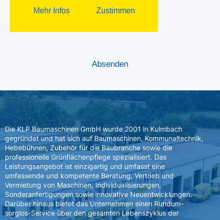
Die KLP Baumaschinen GmbH wurde 2001 in Kulmbach
gegründet und hat sich auf Baumaschinen, Kommunaltechnik,
Hebebühnen, Zubehör für die Baubranche sowie die
professionelle Grünflächenpflege spezialisiert. Das
Leistungsangebot ist einzigartig und umfasst eine
umfassende und kompetente Beratung, Vertrieb und
Vermietung von Maschinen, Individualisierungen,
Sonderanfertigungen sowie innovative Neuentwicklungen.
Darüber hinaus bietet das Unternehmen einen Rundum-
sorglos-Service über den gesamten Lebenszyklus der