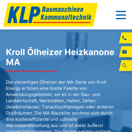
Kroll Ölheizer Heizkanone
MA
Die vielseitigen Ölheizer der MA-Serie von Kroll
Energy erfüllen eine breite Palette von
Anwendungsgebieten, sei es in der Bau- und
Landwirtschaft, Werkstätten, Hallen, Zelten,
Gewächshäuser, Tieraufzuchtanlagen oder anderen
Großräumen. Die MA-Baureihe zeichnet sich durch
ihre kosteneffiziente und schnelle
Wärmebereitstellung aus und ist dabei äußerst
schnell betriebsbereit. Die Geräte werden einfach