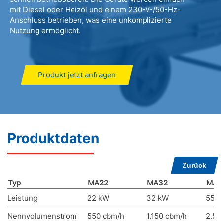
mit Diesel oder Heizöl und einem 230-V-/50-Hz-
Anschluss betrieben, was eine unkomplizierte
Nutzung ermöglicht.
Produkt jetzt anfragen
Produktdaten
Zurück
Typ
MA22
MA32
MA
Leistung
22 kW
32 kW
55 
Nennvolumenstrom
550 cbm/h
1.150 cbm/h
2.5