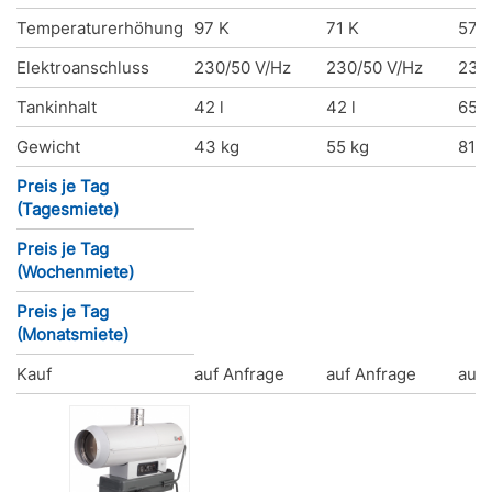
Temperaturerhöhung
97 K
71 K
57 
Elektroanschluss
230/50 V/Hz
230/50 V/Hz
230
Tankinhalt
42 l
42 l
65 l
Gewicht
43 kg
55 kg
81 k
Preis je Tag
(Tagesmiete)
Preis je Tag
(Wochenmiete)
Preis je Tag
(Monatsmiete)
Kauf
auf Anfrage
auf Anfrage
auf 