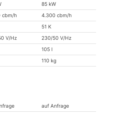
W
85 kW
0 cbm/h
4.300 cbm/h
51 K
50 V/Hz
230/50 V/Hz
105 l
110 kg
nfrage
auf Anfrage