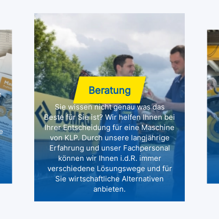
Beratung
n
Sie wissen nicht genau was das
Beste für Sie ist? Wir helfen Ihnen bei
Ihrer Entscheidung für eine Maschine
e
von KLP. Durch unsere langjährige
Erfahrung und unser Fachpersonal
können wir Ihnen i.d.R. immer
verschiedene Lösungswege und für
Sie wirtschaftliche Alternativen
anbieten.