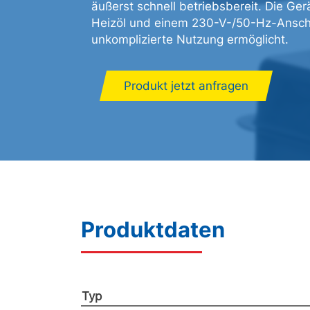
äußerst schnell betriebsbereit. Die Ge
Heizöl und einem 230-V-/50-Hz-Anschl
unkomplizierte Nutzung ermöglicht.
Produkt jetzt anfragen
Produktdaten
Typ