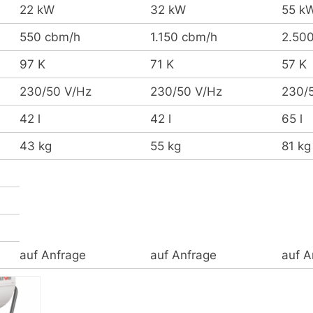
22 kW
32 kW
55 k
550 cbm/h
1.150 cbm/h
2.50
97 K
71 K
57 K
230/50 V/Hz
230/50 V/Hz
230/
42 l
42 l
65 l
43 kg
55 kg
81 kg
auf Anfrage
auf Anfrage
auf A