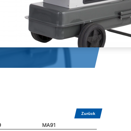
Zurück
9
MA91