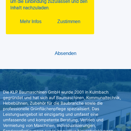
Die KLP Baumaschinen GmbH wurde 2001 in Kulmbach
gegründet und hat sich auf Baumaschinen, Kommunaltechnik,
Hebebühnen, Zubehör für die Baubranche sowie die
professionelle Grünflächenpflege spezialisiert. Das
Leistungsangebot ist einzigartig und umfasst eine
umfassende und kompetente Beratung, Vertrieb und
Vermietung von Maschinen, Individualisierungen,
Sonderanfertigungen sowie innovative Neuentwicklungen.