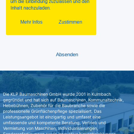
Die KLP Baumaschinen GmbH wurde 2001 in Kulmbach
gegründet und hat sich auf Baumaschinen, Kommunaltechnik,
Hebebühnen, Zubehör für die Baubranche sowie die
professionelle Grünflächenpflege spezialisiert. Das
Leistungsangebot ist einzigartig und umfasst eine
umfassende und kompetente Beratung, Vertrieb und
Vermietung von Maschinen, Individualisierungen,
Sonderanfertigungen sowie innovative Neuentwicklungen.