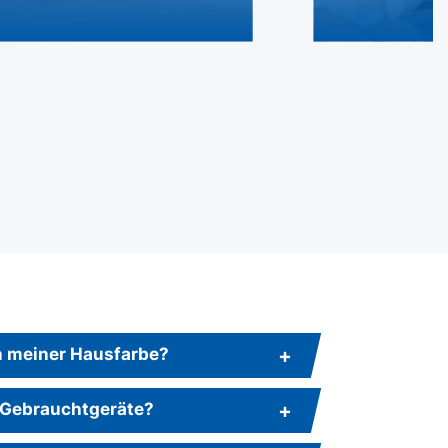
in meiner Hausfarbe?
 Gebrauchtgeräte?