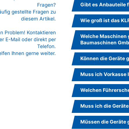
Gibt es Anbauteile 
Fragen?
äufig gestellte Fragen zu
diesem Artikel.
Wie groß ist das K
in Problem! Kontaktieren
Welche Maschinen g
r E-Mail oder direkt per
Baumaschinen Gm
Telefon.
elfen Ihnen gerne weiter.
Können die Geräte g
Muss ich Vorkasse 
Welchen Führersche
Muss ich die Geräte
Müssen die Geräte 