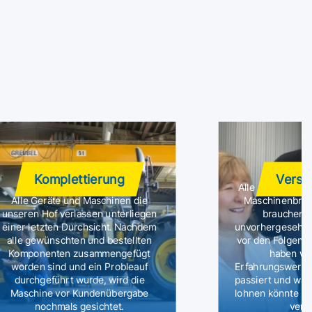
Komplettierung
Versi
Alle unsere Mie
Alle Geräte und Maschinen die
Maschinenbruch
unseren Hof verlassen unterliegen
brauchen s
einer letzten Durchsicht. Nachdem
unvorhergesehene
alle gewünschten und bestellten
vor den Folgen f
Komponenten zusammengefügt
haben wir
worden sind und ein Probleauf
Erfahrungswerte
durchgeführt wurde, wird die
passiert und wan
Maschine vor Kundenübergabe
lohnen könnte I
nochmals gesichtet.
vers