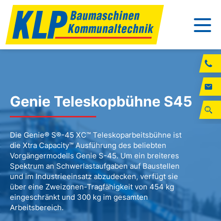
Genie Teleskopbühne S45
Die Genie® S®-45 XC™ Teleskoparbeitsbühne ist
die Xtra Capacity™ Ausführung des beliebten
Vorgängermodells Genie S-45. Um ein breiteres
Spektrum an Schwerlastaufgaben auf Baustellen
und im Industrieeinsatz abzudecken, verfügt sie
über eine Zweizonen-Tragfähigkeit von 454 kg
eingeschränkt und 300 kg im gesamten
Arbeitsbereich.