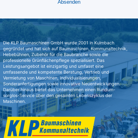
Die KLP Baumaschinen GmbH wurde 2001 in Kulmbach
gegründet und hat sich auf Baumaschinen, Kommunaltechnik,
Hebebühnen, Zubehör für die Baubranche sowie die
professionelle Grünflächenpflege spezialisiert. Das
Leistungsangebot ist einzigartig und umfasst eine
umfassende und kompetente Beratung, Vertrieb und
Vermietung von Maschinen, Individualisierungen,
Sonderanfertigungen sowie innovative Neuentwicklungen.
Darüber hinaus bietet das Unternehmen einen Rundum-
sorglos-Service über den gesamten Lebenszyklus der
Maschinen.