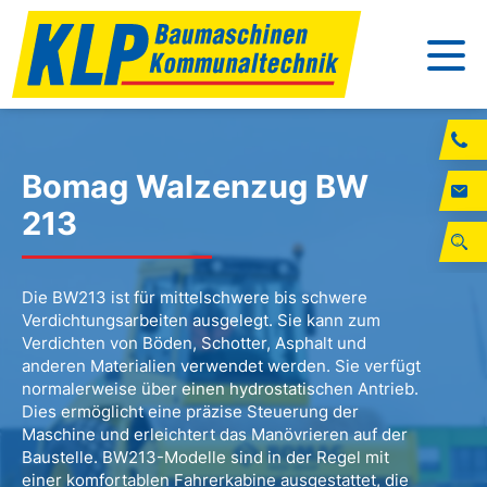
Bomag Walzenzug BW
213
Die BW213 ist für mittelschwere bis schwere
Verdichtungsarbeiten ausgelegt. Sie kann zum
Verdichten von Böden, Schotter, Asphalt und
anderen Materialien verwendet werden. Sie verfügt
normalerweise über einen hydrostatischen Antrieb.
Dies ermöglicht eine präzise Steuerung der
Maschine und erleichtert das Manövrieren auf der
Baustelle. BW213-Modelle sind in der Regel mit
einer komfortablen Fahrerkabine ausgestattet, die