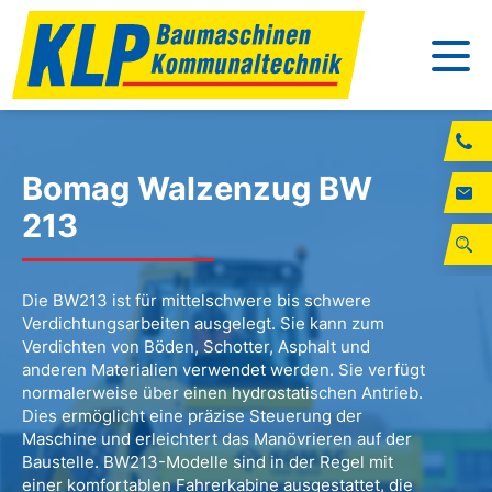
Bomag Walzenzug BW
213
Die BW213 ist für mittelschwere bis schwere
Verdichtungsarbeiten ausgelegt. Sie kann zum
Verdichten von Böden, Schotter, Asphalt und
anderen Materialien verwendet werden. Sie verfügt
normalerweise über einen hydrostatischen Antrieb.
Dies ermöglicht eine präzise Steuerung der
Maschine und erleichtert das Manövrieren auf der
Baustelle. BW213-Modelle sind in der Regel mit
einer komfortablen Fahrerkabine ausgestattet, die