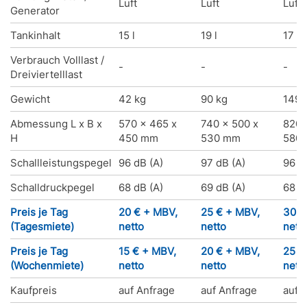
Luft
Luft
Luft
Generator
Tankinhalt
15 l
19 l
17 l
Verbrauch Volllast /
-
-
-
Dreiviertelllast
Gewicht
42 kg
90 kg
149 
Abmessung L x B x
570 x 465 x
740 x 500 x
820 
H
450 mm
530 mm
580
Schallleistungspegel
96 dB (A)
97 dB (A)
96 d
Schalldruckpegel
68 dB (A)
69 dB (A)
68 d
Preis je Tag
20 € + MBV,
25 € + MBV,
30 €
(Tagesmiete)
netto
netto
nett
Preis je Tag
15 € + MBV,
20 € + MBV,
25 €
(Wochenmiete)
netto
netto
nett
Kaufpreis
auf Anfrage
auf Anfrage
auf 