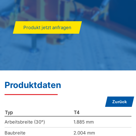
Produkt jetzt anfragen
Produktdaten
Zurück
Typ
T4
Arbeitsbreite (30°)
1.885 mm
Baubreite
2.004 mm