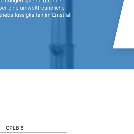
chtungen spielen dabei eine
über eine umweltfreundliche
iebsflüssigkeiten im Ernstfall
CPLB 6