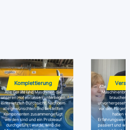
Komplettierung
Versi
Alle unsere Mie
Alle Geräte und Maschinen die
Maschinenbruch
unseren Hof verlassen unterliegen
brauchen s
einer letzten Durchsicht. Nachdem
unvorhergesehene
alle gewünschten und bestellten
vor den Folgen f
Komponenten zusammengefügt
haben wir
worden sind und ein Probleauf
Erfahrungswerte
durchgeführt wurde, wird die
passiert und wan