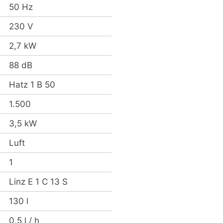
50 Hz
230 V
2,7 kW
88 dB
Hatz 1 B 50
1.500
3,5 kW
Luft
1
Linz E 1 C 13 S
130 l
0,5 l / h