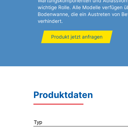
Wartungskomponenten und Ablassvorri
wichtige Rolle. Alle Modelle verfügen 
Bodenwanne, die ein Austreten von Betr
verhindert.
Produkt jetzt anfragen
Produktdaten
Typ