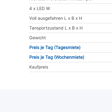
4 x LED W
Voll ausgefahren L x B x H
Tansportzustand L x B x H
Gewicht
Preis je Tag (Tagesmiete)
Preis je Tag (Wochenmiete)
Kaufpreis