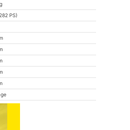
g
282 PS)
mm
m
m
m
m
age