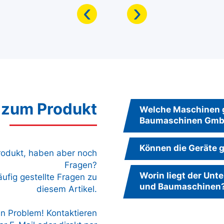
‹
›
 zum Produkt
Welche Maschinen g
Baumaschinen Gm
Können die Geräte g
Produkt, haben aber noch
Fragen?
Worin liegt der Un
äufig gestellte Fragen zu
und Baumaschinen
diesem Artikel.
in Problem! Kontaktieren