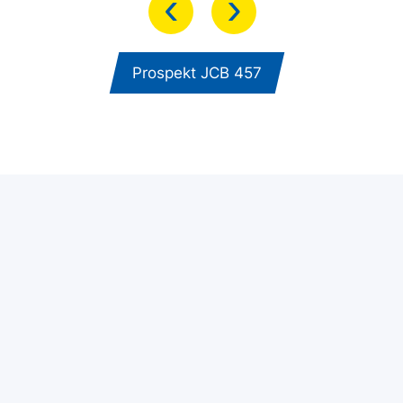
‹
›
Prospekt JCB 457