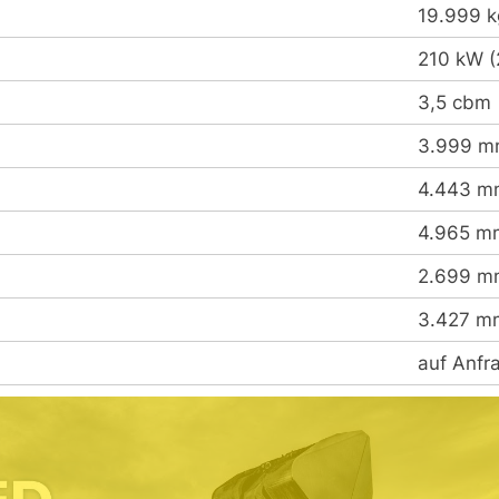
19.999 k
210 kW (
3,5 cbm
3.999 
4.443 m
4.965 m
2.699 m
3.427 m
auf Anfr