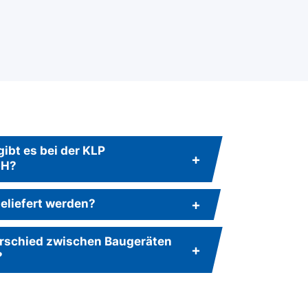
ibt es bei der KLP
bH?
eliefert werden?
terschied zwischen Baugeräten
?