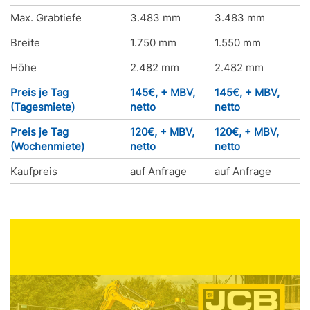
Max. Grabtiefe
3.483 mm
3.483 mm
Breite
1.750 mm
1.550 mm
Höhe
2.482 mm
2.482 mm
Preis je Tag
145€, + MBV,
145€, + MBV,
(Tagesmiete)
netto
netto
Preis je Tag
120€, + MBV,
120€, + MBV,
(Wochenmiete)
netto
netto
Kaufpreis
auf Anfrage
auf Anfrage