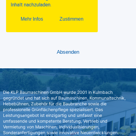
Die KLP Baumaschinen GmbH wurde 2001 in Kulmbach
gegründet und hat sich auf Baumaschinen, Kommunaltechnik,
Hebebühnen, Zubehör für die Baubranche sowie die
professionelle Grünflächenpflege spezialisiert. Das
Leistungsangebot ist einzigartig und umfasst eine
umfassende und kompetente Beratung, Vertrieb und
Vermietung von Maschinen, Individualisierungen,
Sonderanfertigungen sowie innovative Neuentwicklungen.