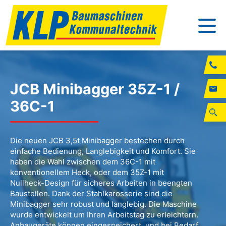
JCB Minibagger 35Z-1 /
36C-1
Die neuen JCB 3,5t Minibagger bestechen durch
einfache Bedienung, Langlebigkeit und Komfort. Sie
haben die Wahl zwischen dem 36C-1 mit
konventionellem Heck, oder dem 35Z-1 mit
Nullheck-Design für sicheres Arbeiten in beengten
Baustellen. Dank der Stahlkarosserie sind die
Minibagger sehr robust und langlebig. Die Maschine
wurde entwickelt um Ihren Arbeitstag zu erleichtern.
Anbaugeräte können eingespeichert, und bei Bedarf