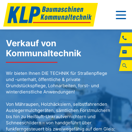
Verkauf von
Kommunaltechnik
Wir bieten Ihnen DIE TECHNIK für Straßenpflege
und -unterhalt, öffentliche & private
Grundstückspflege, Lohnarbeiten, forst- und
winterdienstliche Anwendungen!
Von Mähraupen, Holzhäckslern, selbstfahrenden
Auslegermulchgeräten, sämtlichen Forstmulchern
bis hin zu Heißluft-Unkrautvernichtern und
Schneeschildern – von handgeführt über
funkferngesteuert bis zweiwegefähig auf dem Gleis: