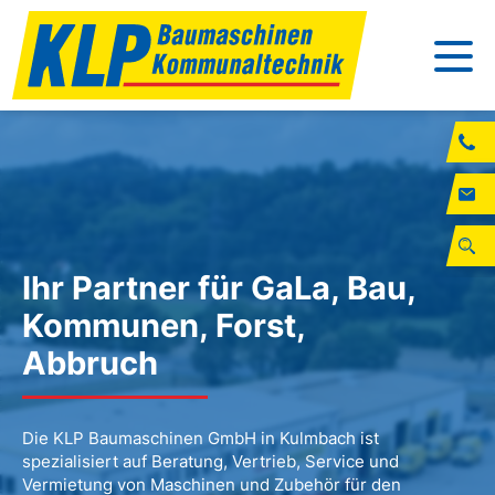
Ihr Partner für GaLa, Bau,
Kommunen, Forst,
Abbruch
Die KLP Baumaschinen GmbH in Kulmbach ist
spezialisiert auf Beratung, Vertrieb, Service und
Vermietung von Maschinen und Zubehör für den