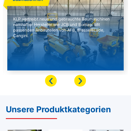
KLP vertreibt neue und gebrauchte Baumaschinen
namhafter Hersteller wie JCB und Bomag. Mit
passenden Anbauteilen von AFB, Bressel&Lade,
Cangini.
‹
›
Unsere Produktkategorien