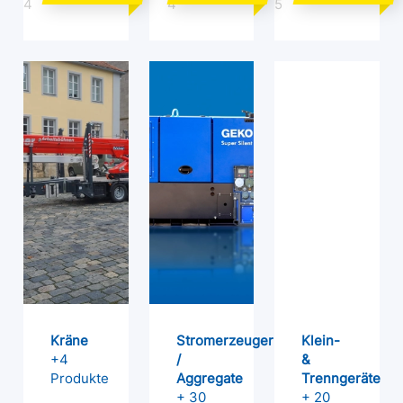
4
4
5
Kräne
Stromerzeuger
Klein-
+4
/
&
Produkte
Aggregate
Trenngeräte
+ 30
+ 20