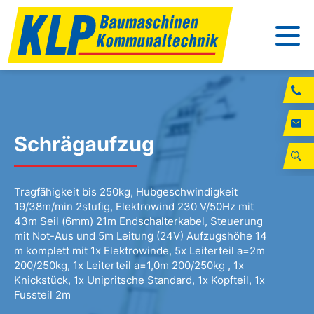
Schrägaufzug
Tragfähigkeit bis 250kg, Hubgeschwindigkeit
19/38m/min 2stufig, Elektrowind 230 V/50Hz mit
43m Seil (6mm) 21m Endschalterkabel, Steuerung
mit Not-Aus und 5m Leitung (24V) Aufzugshöhe 14
m komplett mit 1x Elektrowinde, 5x Leiterteil a=2m
200/250kg, 1x Leiterteil a=1,0m 200/250kg , 1x
Knickstück, 1x Unipritsche Standard, 1x Kopfteil, 1x
Fussteil 2m