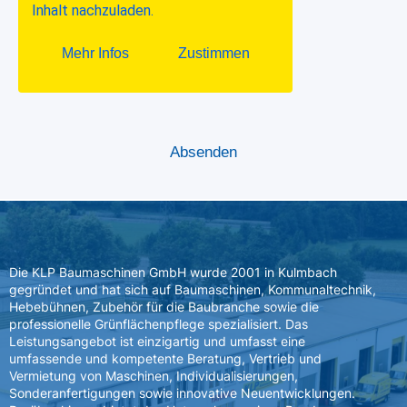
Die KLP Baumaschinen GmbH wurde 2001 in Kulmbach
gegründet und hat sich auf Baumaschinen, Kommunaltechnik,
Hebebühnen, Zubehör für die Baubranche sowie die
professionelle Grünflächenpflege spezialisiert. Das
Leistungsangebot ist einzigartig und umfasst eine
umfassende und kompetente Beratung, Vertrieb und
Vermietung von Maschinen, Individualisierungen,
Sonderanfertigungen sowie innovative Neuentwicklungen.