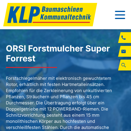
ORSI Forstmulcher Super
Forrest
Forstschlegelmäher mit elektronisch gewuchtetem
Rotor, erhältlich mit festen Hartmetalleinsätzen.
Empfohlen für die Zerkleinerung von unkultivierten
Pflanzen, Sträuchern und Pflanzen bis 45 cm
Durchmesser. Die Übertragung erfolgt über ein
Doppelgetriebe mit 12 POWERBAND-Riemen. Die
Schnitzvorrichtung besteht aus einem 15 mm
monolithischen Körper aus hochfesten und
verschleißfesten Stählen. Durch die automatische