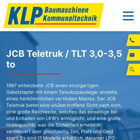
JCB Teletruk / TLT 3,0-3,5
to
1997 entwickelte JCB einen einzigartigen
Gabelstapler mit einem Teleskopausleger anstelle
eines herkömmlichen vertikalen Mastes. Der JCB
Teletruk bietet eine unübertroffene Sicht nach vorn,
eine große Reichweite, welches das einseitige Be-
und Entladen von LKW's ermöglicht, und eine große
Hubkapazität, was die Sicherheit erheblich
verbessert aber gleichzeitig Zeit, Platz und Geld
spart. Es sind 11 Modelle erhältlich, darunter LPG-