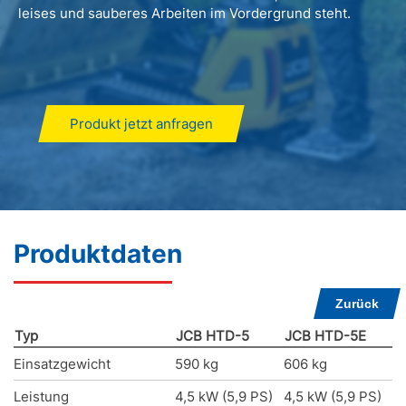
leises und sauberes Arbeiten im Vordergrund steht.
Produkt jetzt anfragen
Produktdaten
Zurück
Typ
JCB HTD-5
JCB HTD-5E
Einsatzgewicht
590 kg
606 kg
Leistung
4,5 kW (5,9 PS)
4,5 kW (5,9 PS)