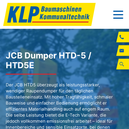
JCB Dumper HTD-5 /
HTD5E
Der JCB HTD5 überzeugt als leistungsstarker,
wendiger Raupendumper für den täglichen
Baustelleneinsatz. Mit hoher Tragfähigkeit, schmaler
Bauweise und einfacher Bedienung ermöglicht er
effizientes Materialhandling auch auf engem Raum.
Die selbe Leistung bietet die E-Tech Variante, die
jedoch vollkommen emissionsfrei arbeitet – ideal für
Innenbereiche und sensible Einsatzorte, bei denen