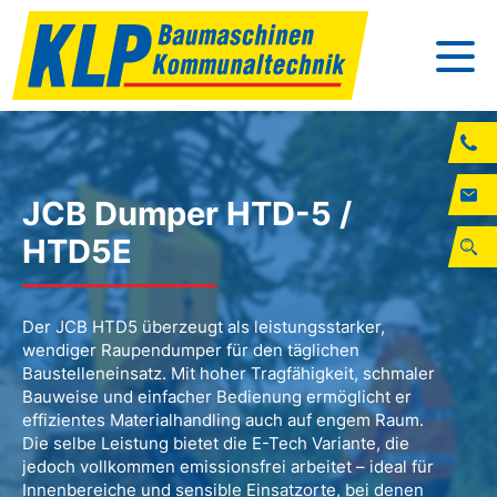
JCB Dumper HTD-5 /
HTD5E
Der JCB HTD5 überzeugt als leistungsstarker,
wendiger Raupendumper für den täglichen
Baustelleneinsatz. Mit hoher Tragfähigkeit, schmaler
Bauweise und einfacher Bedienung ermöglicht er
effizientes Materialhandling auch auf engem Raum.
Die selbe Leistung bietet die E-Tech Variante, die
jedoch vollkommen emissionsfrei arbeitet – ideal für
Innenbereiche und sensible Einsatzorte, bei denen