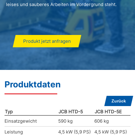
leises und sauberes Arbeiten im Vordergrund steht.
Produkt jetzt anfragen
Produktdaten
Zurück
Typ
JCB HTD-5
JCB HTD-5E
Einsatzgewicht
590 kg
606 kg
Leistung
4,5 kW (5,9 PS)
4,5 kW (5,9 PS)