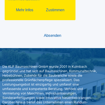
Die KLP Baumaschinen GmbH wurde 2001 in Kulmbach
gegründet und hat sich auf Baumaschinen, Kommunaltechnik,
Hebebühnen, Zubehör für die Baubranche sowie die
professionelle Grünflächenpflege spezialisiert. Das
Leistungsangebot ist einzigartig und umfasst eine
umfassende und kompetente Beratung, Vertrieb und
Vermietung von Maschinen, Individualisierungen,
Sonderanfertigungen sowie innovative Neuentwicklungen.
Darüber hinaus bietet das Unternehmen einen Rundum-