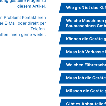
äufig gestellte Fragen zu
diesem Artikel.
Wie groß ist das K
in Problem! Kontaktieren
Welche Maschinen g
r E-Mail oder direkt per
Baumaschinen Gm
Telefon.
elfen Ihnen gerne weiter.
Können die Geräte g
Muss ich Vorkasse 
Welchen Führersche
Muss ich die Geräte
Müssen die Geräte 
Gibt es Anbauteile 