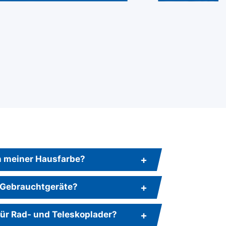
in meiner Hausfarbe?
 Gebrauchtgeräte?
für Rad- und Teleskoplader?