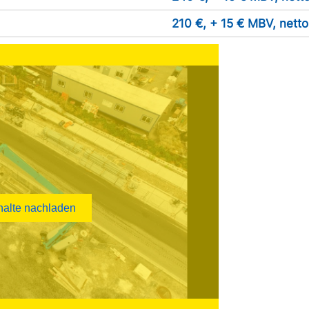
210 €, + 15 € MBV, netto