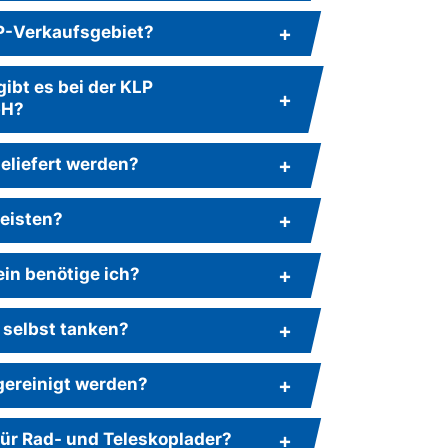
LP-Verkaufsgebiet?
ibt es bei der KLP
bH?
eliefert werden?
leisten?
in benötige ich?
 selbst tanken?
gereinigt werden?
für Rad- und Teleskoplader?