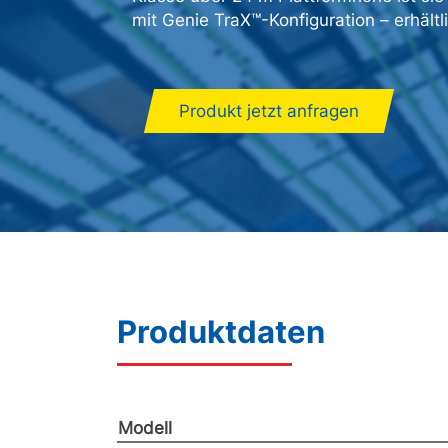
mit Genie TraX™-Konfiguration – erhältl
Produkt jetzt anfragen
Produktdaten
Modell