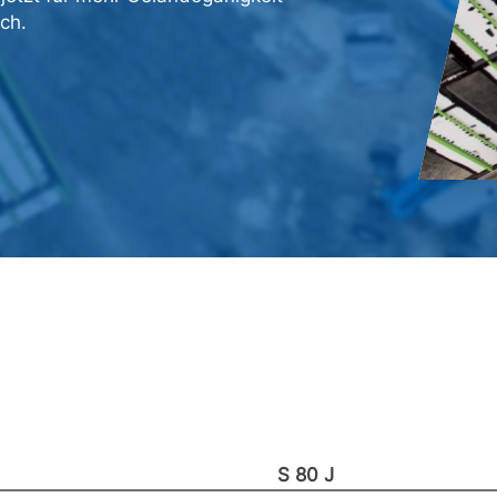
ich.
S 80 J