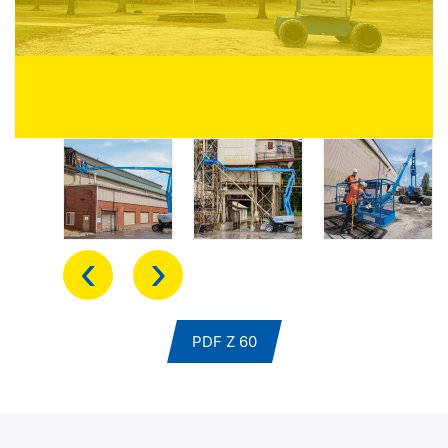
‹
›
PDF Z 60