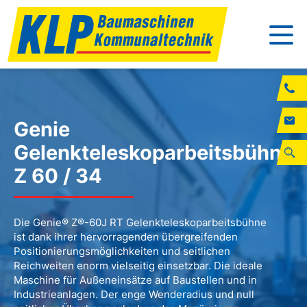
Genie
Gelenkteleskoparbeitsbühne
Z 60 / 34
Die Genie® Z®-60J RT Gelenkteleskoparbeitsbühne
ist dank ihrer hervorragenden übergreifenden
Positionierungsmöglichkeiten und seitlichen
Reichweiten enorm vielseitig einsetzbar. Die ideale
Maschine für Außeneinsätze auf Baustellen und in
Industrieanlagen. Der enge Wenderadius und null