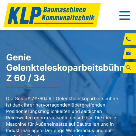
Genie
Gelenkteleskoparbeitsbühne
Z 60 / 34
Die Genie® Z®-60J RT Gelenkteleskoparbeitsbühne
ist dank ihrer hervorragenden übergreifenden
Positionierungsmöglichkeiten und seitlichen
Reichweiten enorm vielseitig einsetzbar. Die ideale
Maschine für Außeneinsätze auf Baustellen und in
Industrieanlagen. Der enge Wenderadius und null