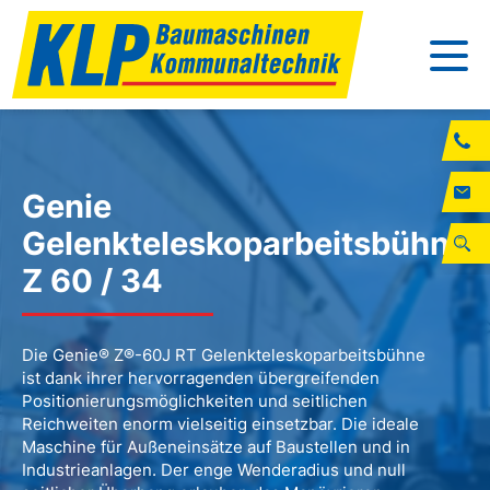
Genie
Gelenkteleskoparbeitsbühne
Z 60 / 34
Die Genie® Z®-60J RT Gelenkteleskoparbeitsbühne
ist dank ihrer hervorragenden übergreifenden
Positionierungsmöglichkeiten und seitlichen
Reichweiten enorm vielseitig einsetzbar. Die ideale
Maschine für Außeneinsätze auf Baustellen und in
Industrieanlagen. Der enge Wenderadius und null