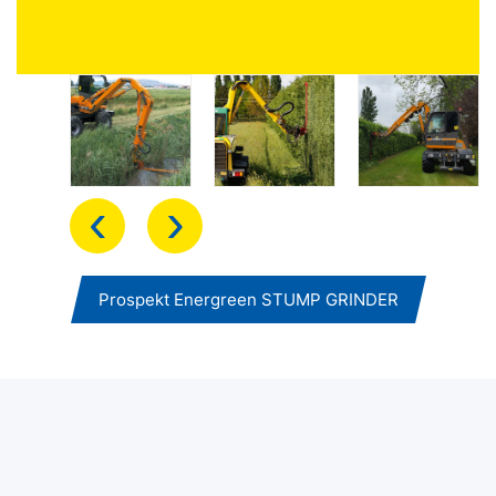
‹
›
Prospekt Energreen STUMP GRINDER