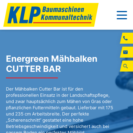
Energreen Mähbalken
CUTTER BAR
Der Mähbalken Cutter Bar ist für den
professionellen Einsatz in der Landschaftspflege,
und zwar hauptsächlich zum Mähen von Gras oder
pflanzlichen Futtermitteln gebaut. Lieferbar mit 175
und 235 cm Arbeitsbreite. Der perfekte
„Scherenschnitt“ gestattet eine hohe
Betriebsgeschwindigkeit und versichert auch bei
nassem Boden ein perfektes Mähbild.