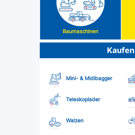
Baumaschinen
Kaufen
Mini- & Midibagger
Teleskoplader
Walzen